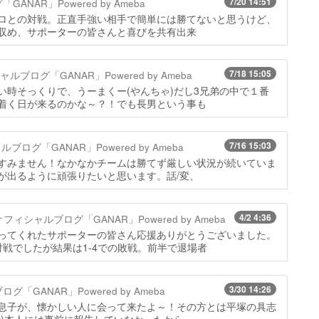
7/20 14:51
NAR」Powered by Ameba
ロとの対戦。正直手強い相手で簡単には勝てないと思うけど、
収め、サポーターの皆さんと喜びを共有出来
7/18 15:05
ブログ「GANAR」Powered by Ameba
い時そっくりで、うーまくー(やんちゃ)だし3兄弟の中で１番
着く日が来るのかな～？！でも長男という事も
7/16 15:03
ログ「GANAR」Powered by Ameba
すみません！なかなかチームは勝てず厳しい状況が続いていま
が出るように頑張りたいと思います。話/変、
4/2 4:36
ィシャルブログ「GANAR」Powered by Ameba
ってくれたサポーターの皆さん応援ありがとうございました。
戦でしたが結果は1-4での敗戦。前半で退場者
3/30 14:26
GANAR」Powered by Ameba
息子が、懐かしい人に会って来たよ～！その方とは平塚の具志