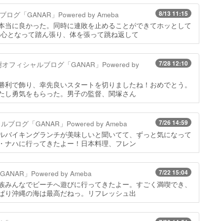
8/13 11:15
「GANAR」Powered by Ameba
本当に良かった。同時に連敗を止めることができてホッとして
中心となって踏ん張り、体を張って跳ね返して
7/28 12:10
オフィシャルブログ「GANAR」Powered by
勝利で飾り、幸先良いスタートを切りましたね！おめでとう。
たし勇気をもらった。男子の監督、関塚さん
7/26 14:59
ログ「GANAR」Powered by Ameba
ルバイキングランチが美味しいと聞いてて、ずっと気になって
・ナハに行ってきたよー！日本料理、フレン
7/22 15:04
R」Powered by Ameba
族みんなでビーチへ遊びに行ってきたよー。すごく満喫でき、
ぱり沖縄の海は最高だねっ。リフレッシュ出