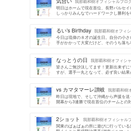
気合い
我那覇和樹オフィシャルブログ「GA
明日はホームで現在首位、長野パルセイ
しっかりみんなでハードワークし勝利を
るい's Birthday
我那覇和樹オフィシャル
今日は琉偉の８才の誕生日。自分の小さ
手がかかって大変だけど、そのうち落ち
なっとうの日
我那覇和樹オフィシャルブ
皆さんご無沙汰してます！更新出来ずに
すが、選手一丸となって、必ず良い結果
vs カマタマーレ讃岐
我那覇和樹オフ
昨日は現地で、そして沖縄から声援を送
開幕から3連勝で現在首位のチームとの対
2ショット
我那覇和樹オフィシャルブログ「
関東のばぁばぁの所に遊びに行っている