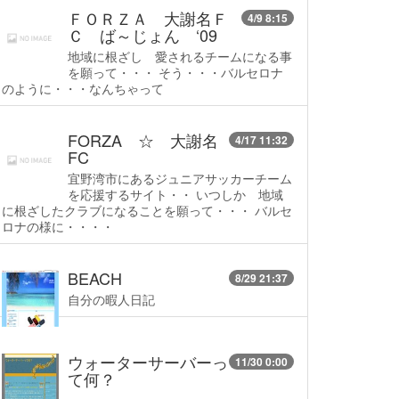
ＦＯＲＺＡ 大謝名Ｆ
4/9 8:15
Ｃ ば～じょん ‘09
地域に根ざし 愛されるチームになる事
を願って・・・ そう・・・バルセロナ
のように・・・なんちゃって
FORZA ☆ 大謝名
4/17 11:32
FC
宜野湾市にあるジュニアサッカーチーム
を応援するサイト・・ いつしか 地域
に根ざしたクラブになることを願って・・・ バルセ
ロナの様に・・・・
BEACH
8/29 21:37
自分の暇人日記
ウォーターサーバーっ
11/30 0:00
て何？