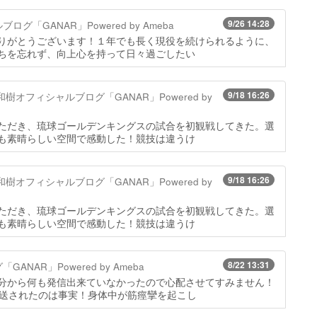
9/26 14:28
「GANAR」Powered by Ameba
りがとうございます！１年でも長く現役を続けられるように、
ちを忘れず、向上心を持って日々過ごしたい
9/18 16:26
樹オフィシャルブログ「GANAR」Powered by
ただき、琉球ゴールデンキングスの試合を初観戦してきた。選
も素晴らしい空間で感動した！競技は違うけ
9/18 16:26
樹オフィシャルブログ「GANAR」Powered by
ただき、琉球ゴールデンキングスの試合を初観戦してきた。選
も素晴らしい空間で感動した！競技は違うけ
8/22 13:31
NAR」Powered by Ameba
分から何も発信出来ていなかったので心配させてすみません！
搬送されたのは事実！身体中が筋痙攣を起こし