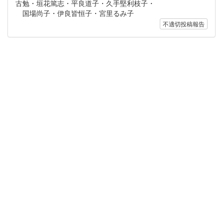
古勉・垣花篤志・平良道子・久手堅利枝子・
国場尚子・伊良皆恒子・宮里るみ子
不適切投稿報告