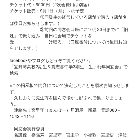
チケット代：6000円（2次会費用は別途）
チケット販売：9月1日（月）～の予定
①同級生の経営している店舗で購入（店舗名
は後日お知らせします。）
②前回の同窓会口座にに10月20日までに「旧
姓」で振り込み、当日に会場でチケットを
受 け取る。（口座番号については後日お知
らせします。）
facebookやブログもどうぞご覧ください。
「宜野湾高校2期生＆真志喜中学3期生 生まれ年同窓会」で
検索
※この掲示板で内容について決定したことを順次お知らせしま
す。
久しぶりに先生方を囲んで懐かし顔ぶれで集まりましょ
う。
連絡先：宮里守（まんぼー）居酒屋 新風 電話080－
1542－1116
同窓会実行委員
名護優・嘉陽寿・宮里守・宮里学・小禄敬・宮里悟・津波