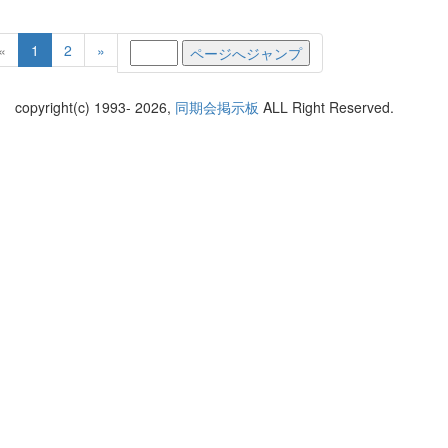
(current)
«
1
2
»
copyright(c) 1993-
2026,
同期会掲示板
ALL Right Reserved.