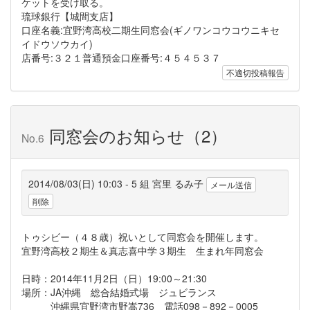
ケットを受け取る。
琉球銀行【城間支店】
口座名義:宜野湾高校二期生同窓会(ギノワンコウコウニキセ
イドウソウカイ)
店番号:３２１普通預金口座番号:４５４５３７
不適切投稿報告
同窓会のお知らせ（2）
No.6
2014/08/03(日) 10:03 - 5 組 宮里 るみ子
メール送信
削除
トゥシビー（４８歳）祝いとして同窓会を開催します。
宜野湾高校２期生＆真志喜中学３期生 生まれ年同窓会
日時：2014年11月2日（日）19:00～21:30
場所：JA沖縄 総合結婚式場 ジュビランス
沖縄県宜野湾市野嵩736 電話098－892－0005