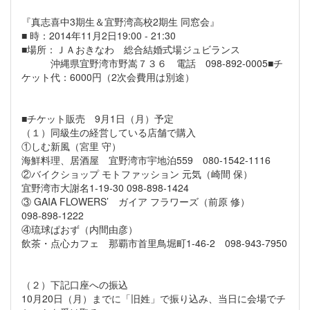
『真志喜中3期生＆宜野湾高校2期生 同窓会』
■ 時：2014年11月2日19:00 - 21:30
■場所：ＪＡおきなわ 総合結婚式場ジュビランス
沖縄県宜野湾市野嵩７３６ 電話 098-892-0005■チ
ケット代：6000円（2次会費用は別途）
■チケット販売 9月1日（月）予定
（１）同級生の経営している店舗で購入
①しむ新風（宮里 守）
海鮮料理、居酒屋 宜野湾市宇地泊559 080-1542-1116
②バイクショップ モトファッション 元気（崎間 保）
宜野湾市大謝名1-19-30 098-898-1424
③ GAIA FLOWERS’ ガイア フラワーズ（前原 修）
098-898-1222
④琉球ぱおず（内間由彦）
飲茶・点心カフェ 那覇市首里鳥堀町1-46-2 098-943-7950
（２）下記口座への振込
10月20日（月）までに「旧姓」で振り込み、当日に会場でチ