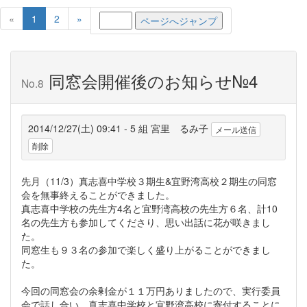
(current)
«
1
2
»
同窓会開催後のお知らせ№4
No.8
2014/12/27(土) 09:41 - 5 組 宮里 るみ子
メール送信
削除
先月（11/3）真志喜中学校３期生&宜野湾高校２期生の同窓
会を無事終えることができました。
真志喜中学校の先生方4名と宜野湾高校の先生方６名、計10
名の先生方も参加してくださり、思い出話に花が咲きまし
た。
同窓生も９３名の参加で楽しく盛り上がることができまし
た。
今回の同窓会の余剰金が１１万円ありましたので、実行委員
会で話し合い、真志喜中学校と宜野湾高校に寄付することに